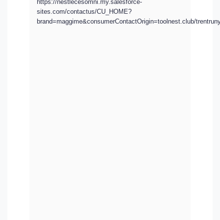
https://nestlecesomni.my.salesforce-
sites.com/contactus/CU_HOME?
brand=maggime&consumerContactOrigin=toolnest.club/trent