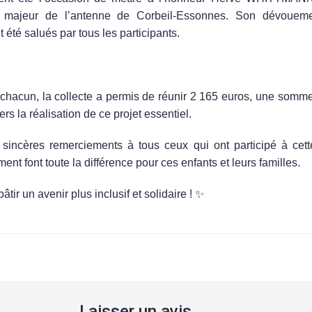
 majeur de l’antenne de Corbeil-Essonnes. Son
dévoueme
 été salués par tous les participants.
 un Bel Élan de Solidarité
 chacun, la collecte a permis de réunir
2 165 euros
, une somme
rs la réalisation de ce projet essentiel.
 sincères
remerciements
à tous ceux qui ont participé à cette 
nt font toute la différence pour ces enfants et leurs familles.
ir un avenir plus inclusif et solidaire !
✨
Laisser un avis