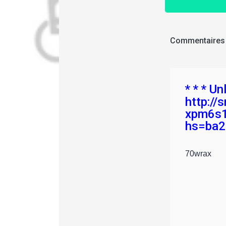
Commentaires
* * * U
http://
xpm6s12
hs=ba2
70wrax