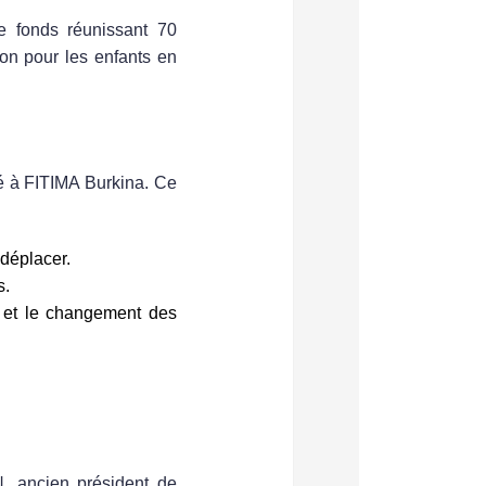
e fonds
réunissant
70
tion pour les enfants en
é à
FITIMA Burkina
. Ce
 déplacer.
s.
n et le changement des
N
, ancien président de