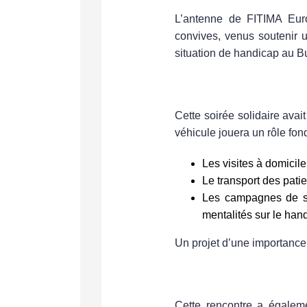
L’antenne de
FITIMA Eur
convives
, venus soutenir u
situation de handicap au B
Un Engagement Fort au S
Cette soirée solidaire avait
véhicule jouera un rôle fo
Les visites à domicil
Le transport des pati
Les campagnes de se
mentalités sur le han
Un projet d’une importance 
Un Hommage à un Pilier 
Cette rencontre a égalem