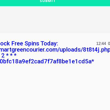
SUBMIT
nlock Free Spins Today:
12:44
smartgreencourier.com/uploads/8t8t4j.ph
 * * *
0bfc18a9ef2cad7f7af8be1e1cd5a*