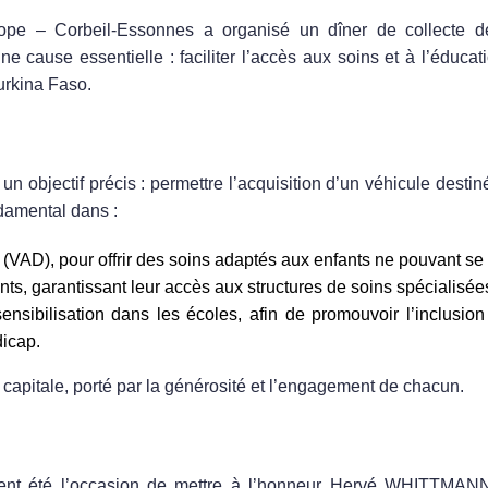
ope – Corbeil-Essonnes
a organisé un
dîner de collecte d
ne cause essentielle : faciliter l’accès aux soins et à l’éduca
urkina Faso.
ervice d’une Cause Humaine
 un objectif précis : permettre l’acquisition d’un
véhicule
destin
ndamental dans :
e (VAD)
, pour offrir des soins adaptés aux enfants ne pouvant se
ents
, garantissant leur accès aux structures de soins spécialisée
nsibilisation dans les écoles
, afin de promouvoir l’inclusio
dicap.
capitale, porté par la générosité et l’engagement de chacun.
de FITIMA Europe
ent été l’occasion de mettre à l’honneur
Hervé WHITTMAN