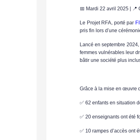
📅
Mardi 22 avril 2025
| 📍
Le Projet RFA, porté par
F
pris fin lors d'une cérémon
Lancé en septembre 2024, ce
femmes vulnérables leur dro
bâtir une société plus inclus
Des résultats concrets et 
Grâce à la mise en œuvre du
✅
62 enfants
en situation 
✅
20 enseignants
ont été f
✅
10 rampes d’accès
ont ét