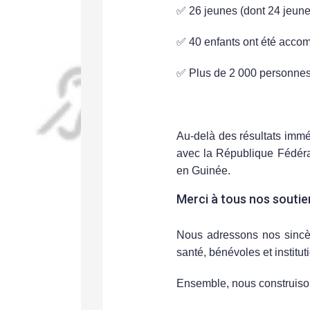
✅
26 jeunes
(dont
24 jeun
✅
40 enfants
ont été accomp
✅ Plus de
2 000 personne
Un partenariat durable pou
Au-delà des résultats immé
avec la
République Fédér
en Guinée.
Merci à tous nos soutie
Nous adressons nos sincèr
santé, bénévoles et institut
Ensemble, nous construison