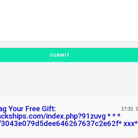
SUBMIT
ag Your Free Gift:
17:31
jackships.com/index.php?91zuvg * * *
f3043e079d5dee646267637c2e62f* ххх*