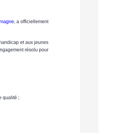
emagne
, a officiellement
 handicap et aux jeunes
n engagement résolu pour
 qualité ;