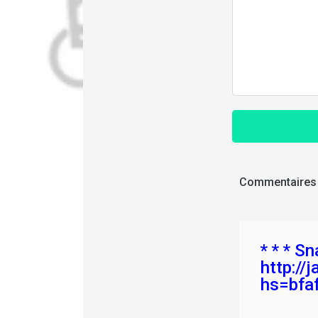
Commentaires
* * * Sn
http://
hs=bfa