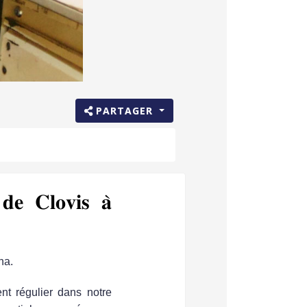
PARTAGER
 𝐝𝐞 𝐂𝐥𝐨𝐯𝐢𝐬 𝐚̀
na.
nt régulier dans notre