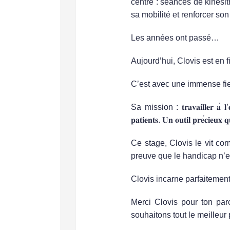
centre : séances de kinésit
sa mobilité et renforcer so
Les années ont passé…
Aujourd’hui, Clovis est en 
C’est avec une immense fier
Sa mission :
𝐭𝐫𝐚𝐯𝐚𝐢𝐥𝐥𝐞𝐫
𝐚
̀
𝐥
’
𝐩𝐚𝐭𝐢𝐞𝐧𝐭𝐬
.
𝐔𝐧
𝐨𝐮𝐭𝐢𝐥
𝐩𝐫𝐞
𝐜𝐢𝐞𝐮𝐱
𝐪
Ce stage, Clovis le vit c
preuve que le handicap n’e
Clovis incarne parfaitement
Merci Clovis pour ton par
souhaitons tout le meilleur 