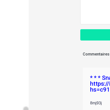
Commentaires
* * * Sn
https://
hs=c91
8mj93j