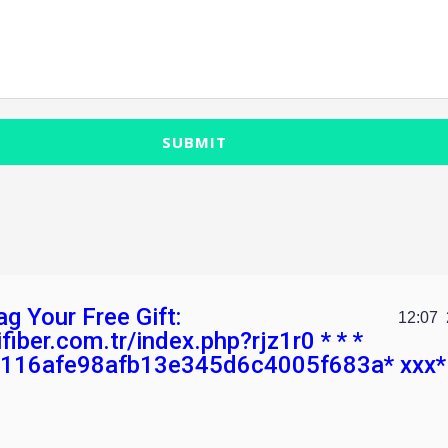
SUBMIT
ag Your Free Gift:
12:07
ifiber.com.tr/index.php?rjz1r0 * * *
116afe98afb13e345d6c4005f683a* ххх*