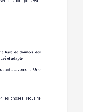
ssentiels pour préserver
𝐧𝐞
𝐛𝐚𝐬𝐞
𝐝𝐞
𝐝𝐨𝐧𝐧𝐞
𝐞𝐬
𝐝𝐞𝐬
𝐭𝐮𝐫𝐞
́
𝐞𝐭
𝐚𝐝𝐚𝐩𝐭𝐞
́.
iquant activement. Une
er les choses. Nous te