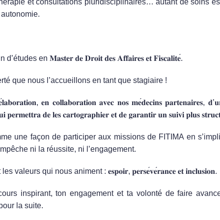
hérapie et consultations pluridisciplinaires… autant de soins e
n autonomie.
fin d’études en
𝐌𝐚𝐬𝐭𝐞𝐫
𝐝𝐞
𝐃𝐫𝐨𝐢𝐭
𝐝𝐞𝐬
𝐀𝐟𝐟𝐚𝐢𝐫𝐞𝐬
𝐞𝐭
𝐅𝐢𝐬𝐜𝐚𝐥𝐢𝐭𝐞
́.
té que nous l’accueillons en tant que stagiaire !
𝐞
𝐥𝐚𝐛𝐨𝐫𝐚𝐭𝐢𝐨𝐧
,
𝐞𝐧
𝐜𝐨𝐥𝐥𝐚𝐛𝐨𝐫𝐚𝐭𝐢𝐨𝐧
𝐚𝐯𝐞𝐜
𝐧𝐨𝐬
𝐦𝐞
𝐝𝐞𝐜𝐢𝐧𝐬
𝐩𝐚𝐫𝐭𝐞𝐧𝐚𝐢𝐫𝐞𝐬
,
𝐝
’
𝐮
𝐮𝐢
𝐩𝐞𝐫𝐦𝐞𝐭𝐭𝐫𝐚
𝐝𝐞
𝐥𝐞𝐬
𝐜𝐚𝐫𝐭𝐨𝐠𝐫𝐚𝐩𝐡𝐢𝐞𝐫
𝐞𝐭
𝐝𝐞
𝐠𝐚𝐫𝐚𝐧𝐭𝐢𝐫
𝐮𝐧
𝐬𝐮𝐢𝐯𝐢
𝐩𝐥𝐮𝐬
𝐬𝐭𝐫𝐮𝐜
omme une façon de participer aux missions de FITIMA en s’impl
mpêche ni la réussite, ni l’engagement.
 les valeurs qui nous animent :
𝐞𝐬𝐩𝐨𝐢𝐫
,
𝐩𝐞𝐫𝐬𝐞
𝐯𝐞
𝐫𝐚𝐧𝐜𝐞
𝐞𝐭
𝐢𝐧𝐜𝐥𝐮𝐬𝐢𝐨𝐧
.
cours inspirant, ton engagement et ta volonté de faire avanc
pour la suite.