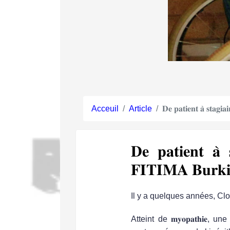
Acceuil
Article
𝐃𝐞 𝐩𝐚𝐭𝐢𝐞𝐧𝐭 𝐚̀ 𝐬𝐭𝐚𝐠𝐢
𝐃𝐞 𝐩𝐚𝐭𝐢𝐞𝐧𝐭 𝐚̀ 
𝐅𝐈𝐓𝐈𝐌𝐀 𝐁𝐮𝐫𝐤𝐢
Il y a quelques années, Clo
Atteint de
𝐦𝐲𝐨𝐩𝐚𝐭𝐡𝐢𝐞
, une