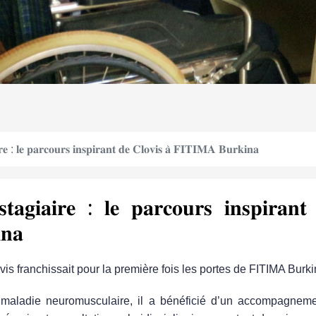
𝐢𝐫𝐞 : 𝐥𝐞 𝐩𝐚𝐫𝐜𝐨𝐮𝐫𝐬 𝐢𝐧𝐬𝐩𝐢𝐫𝐚𝐧𝐭 𝐝𝐞 𝐂𝐥𝐨𝐯𝐢𝐬 𝐚̀ 𝐅𝐈𝐓𝐈𝐌𝐀 𝐁𝐮𝐫𝐤𝐢𝐧𝐚
𝐭𝐚𝐠𝐢𝐚𝐢𝐫𝐞 : 𝐥𝐞 𝐩𝐚𝐫𝐜𝐨𝐮𝐫𝐬 𝐢𝐧𝐬𝐩𝐢𝐫𝐚𝐧𝐭
𝐧𝐚
vis franchissait pour la première fois les portes de FITIMA Burki
 maladie neuromusculaire, il a bénéficié d’un accompagneme