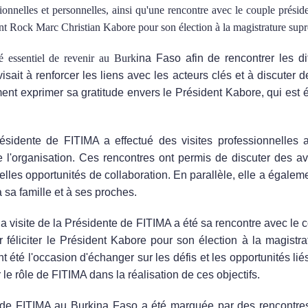
onnelles et personnelles, ainsi qu'une rencontre avec le couple présiden
sident Rock Marc Christian Kabore pour son élection à la magistrature su
ssentiel de revenir au Burk
ina Faso afin de rencontrer les di
 visait à renforcer les liens avec les acteurs clés et à discuter 
ment exprimer sa gratitude envers le Président Kabore, qui est 
ésidente de FITIMA a effectué des visites professionnelles 
e l'organisation. Ces rencontres ont permis de discuter des 
elles opportunités de collaboration. En parallèle, elle a égaleme
 sa famille et à ses proches.
a visite de la Présidente de FITIMA a été sa rencontre avec le c
r féliciter le Président Kabore pour son élection à la magist
t été l'occasion d'échanger sur les défis et les opportunités l
le rôle de FITIMA dans la réalisation de ces objectifs.
e de FITIMA au Burkina Faso a été marquée par des rencontres