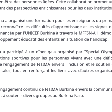
n-être des personnes âgées. Cette collaboration promet un 
rant des perspectives enrichissantes pour les deux institutio
ina a organisé une formation pour les enseignants du prima
r reconnaître les difficultés d'apprentissage et les signes 
e, financée par l'UNICEF Burkina à travers le MFFSN-AH, dé
eloppement éducatif des enfants en situation de handicap.
a a participé à un dîner gala organisé par "Special Oly
itions sportives pour les personnes vivant avec une défi
e l'engagement de FITIMA envers l'inclusion et le soutien
tales, tout en renforçant les liens avec d'autres organis
l'engagement continu de FITIMA Burkina envers la commun
t à soutenir divers groupes au Burkina Faso.