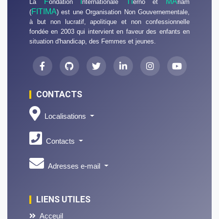
F
I
TI
MA
La
ondation
nternationale
erno et
riam
FITIMA
(
) est une Organisation Non Gouvernementale,
à but non lucratif, apolitique et non confessionnelle
fondée en 2003 qui intervient en faveur des enfants en
situation d'handicap, des Femmes et jeunes.
CONTACTS
Localisations
Contacts
Adresses e-mail
LIENS UTILES
Acceuil